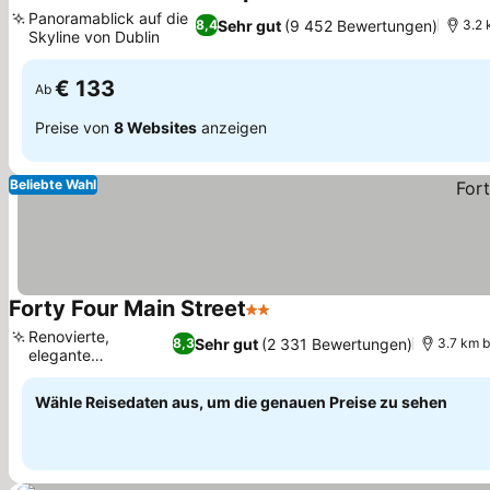
4 Sterne
Preise sehen
Panoramablick auf die
Sehr gut
(9 452 Bewertungen)
8,4
3.2 
Skyline von Dublin
Preise sehen
€ 133
Ab
Preise von
8 Websites
anzeigen
Beliebte Wahl
Forty Four Main Street
2 Sterne
Preise sehen
Renovierte,
Sehr gut
(2 331 Bewertungen)
8,3
3.7 km b
elegante
Preise sehen
Gästezimmer
Wähle Reisedaten aus, um die genauen Preise zu sehen