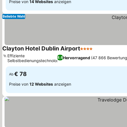
Preise von
14 Websites
anzeigen
Beliebte Wahl
Clayton Hotel Dublin Airport
4 Sterne
Preise sehen
Effiziente
Hervorragend
(47 866 Bewertung
8,6
Selbstbedienungstechnologie
Preise sehen
€ 78
Ab
Preise von
12 Websites
anzeigen