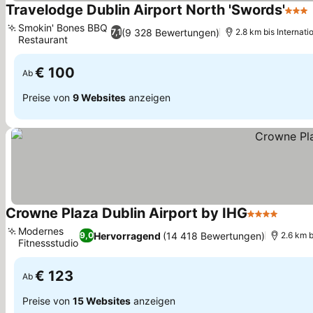
Travelodge Dublin Airport North 'Swords'
3 Ste
Smokin' Bones BBQ
(9 328 Bewertungen)
7,1
2.8 km bis Internati
Restaurant
Preise sehen
€ 100
Ab
Preise von
9 Websites
anzeigen
Crowne Plaza Dublin Airport by IHG
4 Sterne
Preis
Modernes
Hervorragend
(14 418 Bewertungen)
9,0
2.6 km b
Fitnessstudio
Preise sehen
€ 123
Ab
Preise von
15 Websites
anzeigen