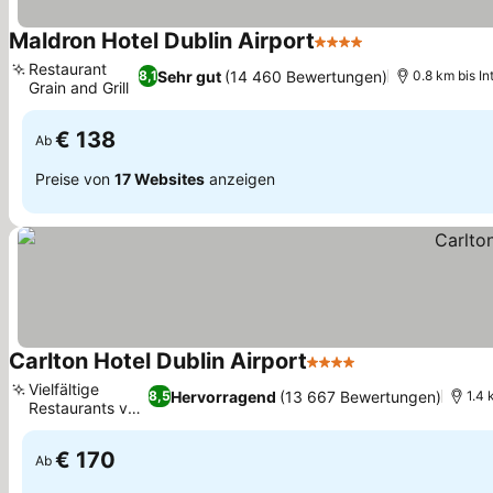
Maldron Hotel Dublin Airport
4 Sterne
Preise sehen
Restaurant
Sehr gut
(14 460 Bewertungen)
8,1
0.8 km bis In
Grain and Grill
Preise sehen
€ 138
Ab
Preise von
17 Websites
anzeigen
Carlton Hotel Dublin Airport
4 Sterne
Preise sehen
Vielfältige
Hervorragend
(13 667 Bewertungen)
8,5
1.4 
Restaurants vor
Preise sehen
Ort
€ 170
Ab