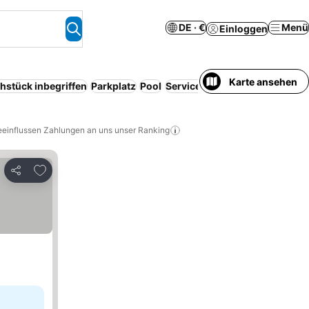
DE · €
Menü
Einloggen
Karte ansehen
hstück inbegriffen
Parkplatz
Pool
Serviced apartment
Bed & Bre
eeinflussen Zahlungen an uns unser Ranking
Zu Favoriten hinzufügen
Teilen