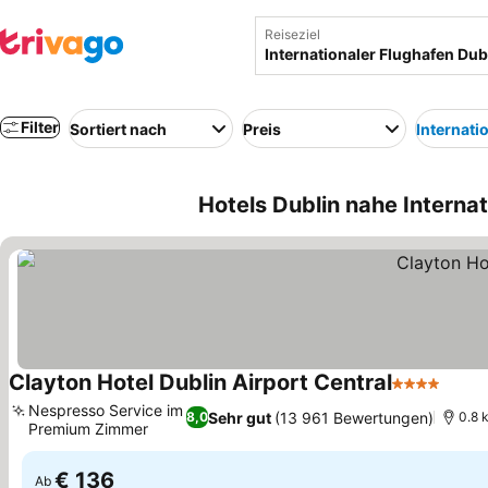
Reiseziel
Filter
Sortiert nach
Preis
Internati
Hotels Dublin nahe Internat
Clayton Hotel Dublin Airport Central
4 Sterne
Preis
Nespresso Service im
Sehr gut
(13 961 Bewertungen)
8,0
0.8 
Premium Zimmer
Preise sehen
€ 136
Ab