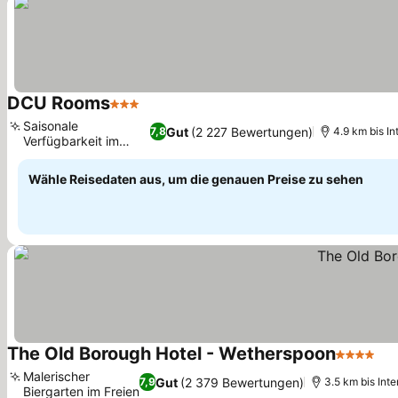
DCU Rooms
3 Sterne
Preise sehen
Saisonale
Gut
(2 227 Bewertungen)
7,8
4.9 km bis In
Verfügbarkeit im
Preise sehen
Sommer
Wähle Reisedaten aus, um die genauen Preise zu sehen
The Old Borough Hotel - Wetherspoon
4 Sterne
Pr
Malerischer
Gut
(2 379 Bewertungen)
7,9
3.5 km bis Int
Biergarten im Freien