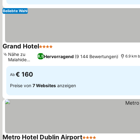
Beliebte Wahl
Grand Hotel
4 Sterne
Preise sehen
Nähe zu
Hervorragend
(9 144 Bewertungen)
8,5
6.9 km b
Malahide
Preise sehen
Castle
€ 160
Ab
Preise von
7 Websites
anzeigen
Metro Hotel Dublin Airport