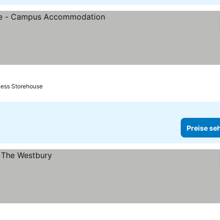
erne
ness Storehouse
Preise se