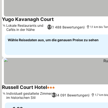
Yugo Kavanagh Court
Lokale Restaurants und
(1 488 Bewertungen)
7,1
1.1 km bis Te
Cafés in der Nähe
Wähle Reisedaten aus, um die genauen Preise zu sehen
Russell Court Hotel
3 Sterne
Individuell gestaltete Zimmer
(4 091 Bewertungen)
6,1
1.7 km bi
im historischen Stil