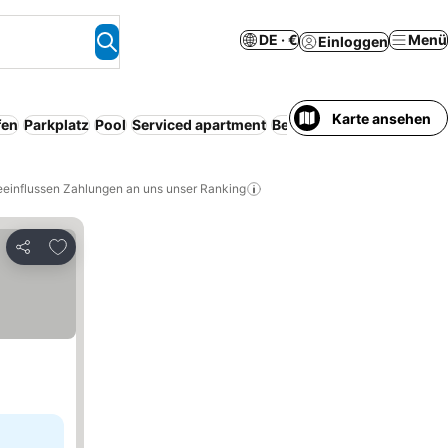
DE · €
Menü
Einloggen
Karte ansehen
fen
Parkplatz
Pool
Serviced apartment
Bed & Breakfast
WLAN
Ke
eeinflussen Zahlungen an uns unser Ranking
Zu Favoriten hinzufügen
Teilen