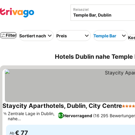
Reiseziel
Filter
Sortiert nach
Preis
Temple Bar
Kos
Hotels Dublin nahe Temple
Staycity Aparthotels, Dublin, City Centre
4 Ste
Zentrale Lage in Dublin,
Hervorragend
(16 295 Bewertunge
9,1
nahe
Sehenswürdigkeiten
€ 77
Ab