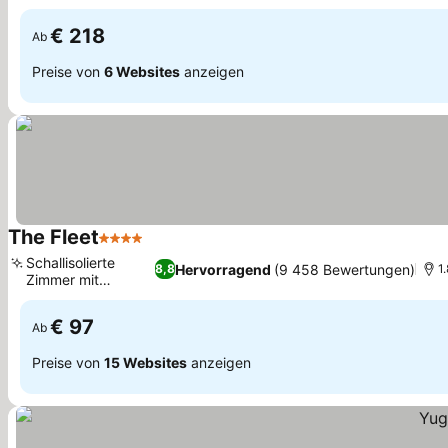
Stadtblick
€ 218
Ab
Preise von
6 Websites
anzeigen
The Fleet
4 Sterne
Schallisolierte
Hervorragend
(9 458 Bewertungen)
8,8
1
Zimmer mit
Stadtblick
€ 97
Ab
Preise von
15 Websites
anzeigen