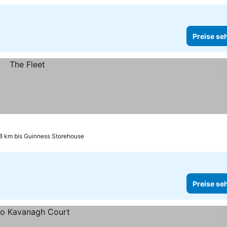
Preise se
.8 km bis Guinness Storehouse
Preise se