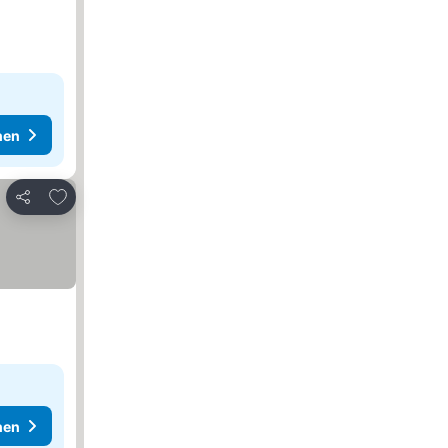
hen
Zu Favoriten hinzufügen
Teilen
hen