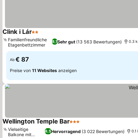
Clink i Lár
2 Sterne
Familienfreundliche
Sehr gut
(13 563 Bewertungen)
8,1
0.3 k
Etagenbettzimmer
€ 87
Ab
Preise von
11 Websites
anzeigen
Wellington Temple Bar
3 Sterne
Vielseitige
Hervorragend
(3 022 Bewertungen)
8,5
0.1
Balkone mit