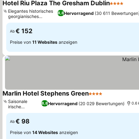
Hotel Riu Plaza The Gresham Dublin
4 Sterne
Elegantes historisches
Hervorragend
(30 611 Bewertungen
8,8
georgianisches
Gebäude
€ 152
Ab
Preise von
11 Websites
anzeigen
Marlin Hotel Stephens Green
4 Sterne
Saisonale
Hervorragend
(20 029 Bewertungen)
8,8
0.6 
irische
Gastronomie
€ 98
Ab
Preise von
14 Websites
anzeigen