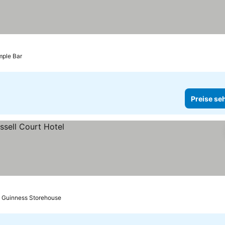
mple Bar
Preise se
s Guinness Storehouse