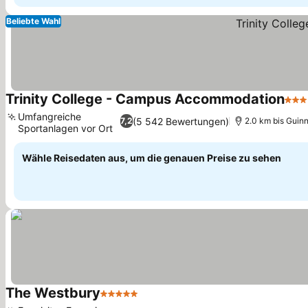
Beliebte Wahl
Trinity College - Campus Accommodation
3 St
Umfangreiche
(5 542 Bewertungen)
7,2
2.0 km bis Guin
Sportanlagen vor Ort
Wähle Reisedaten aus, um die genauen Preise zu sehen
The Westbury
5 Sterne