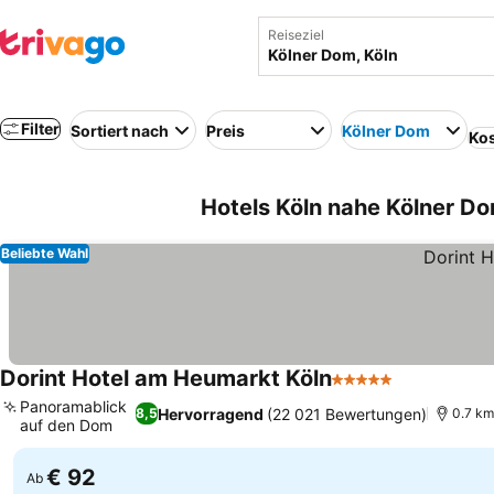
Reiseziel
Filter
Sortiert nach
Preis
Kölner Dom
Kos
Hotels Köln nahe Kölner Do
Beliebte Wahl
Dorint Hotel am Heumarkt Köln
5 Sterne
Preise sehe
Panoramablick
Hervorragend
(22 021 Bewertungen)
8,5
0.7 km
auf den Dom
Preise sehen
€ 92
Ab