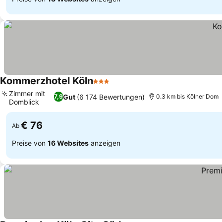
Kommerzhotel Köln
3 Sterne
Preise sehen
Zimmer mit
Gut
(6 174 Bewertungen)
7,9
0.3 km bis Kölner Dom
Domblick
Preise sehen
€ 76
Ab
Preise von
16 Websites
anzeigen