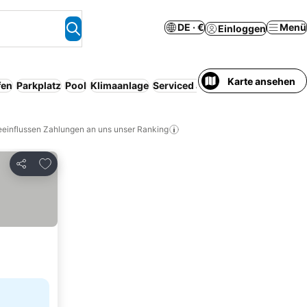
DE · €
Menü
Einloggen
Karte ansehen
fen
Parkplatz
Pool
Klimaanlage
Serviced apartment
WLAN
Reso
eeinflussen Zahlungen an uns unser Ranking
Zu Favoriten hinzufügen
Teilen