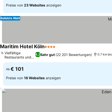
Preise von
23 Websites
anzeigen
Beliebte Wahl
Maritim Hotel Köln
4 Sterne
Preise sehen
Vielfältige
Sehr gut
(22 201 Bewertungen)
8,2
0.7 km bi
Restaurants und
Preise sehen
Bars
€ 101
Ab
Preise von
16 Websites
anzeigen