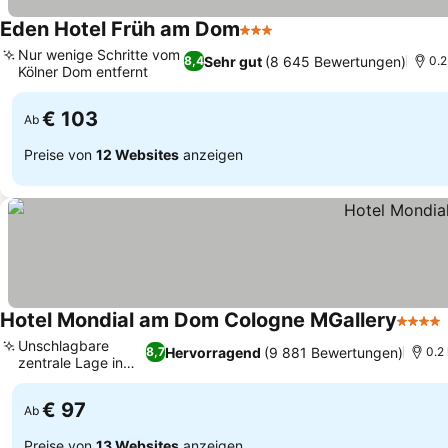
Eden Hotel Früh am Dom
3 Sterne
Preise sehen
Nur wenige Schritte vom
Sehr gut
(8 645 Bewertungen)
8,4
0.2
Kölner Dom entfernt
Preise sehen
€ 103
Ab
Preise von
12 Websites
anzeigen
Hotel Mondial am Dom Cologne MGallery
4 Ster
Unschlagbare
Hervorragend
(9 881 Bewertungen)
8,7
0.2
zentrale Lage in
Preise sehen
Köln
€ 97
Ab
Preise von
13 Websites
anzeigen