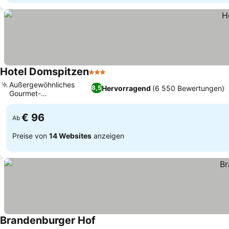
Hotel Domspitzen
3 Sterne
Preise sehen
Außergewöhnliches
Hervorragend
(6 550 Bewertungen)
8,5
Gourmet-
Preise sehen
Frühstücksbuffet
€ 96
Ab
Preise von
14 Websites
anzeigen
Brandenburger Hof
Preise sehen