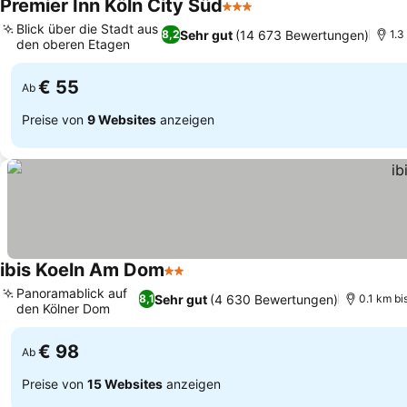
Premier Inn Köln City Süd
3 Sterne
Preise sehen
Blick über die Stadt aus
Sehr gut
(14 673 Bewertungen)
8,2
1.3
den oberen Etagen
Preise sehen
€ 55
Ab
Preise von
9 Websites
anzeigen
ibis Koeln Am Dom
2 Sterne
Preise sehen
Panoramablick auf
Sehr gut
(4 630 Bewertungen)
8,1
0.1 km bi
den Kölner Dom
Preise sehen
€ 98
Ab
Preise von
15 Websites
anzeigen