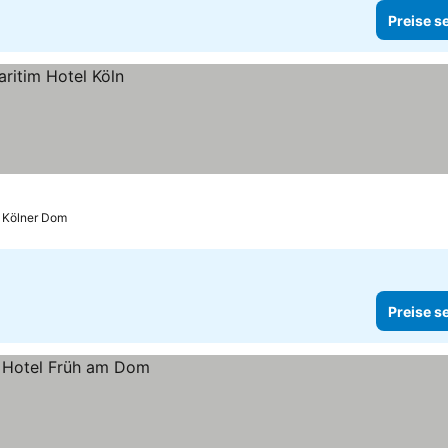
Preise s
s Kölner Dom
Preise s