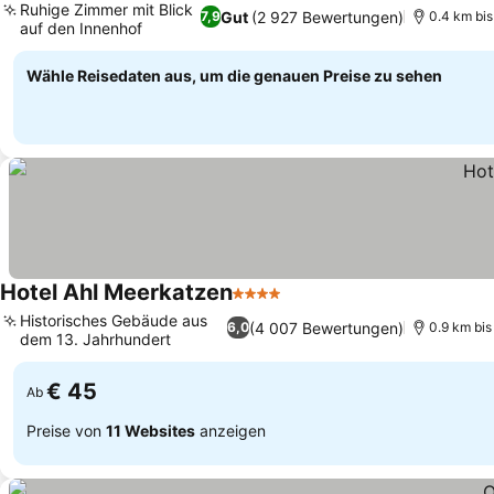
Ruhige Zimmer mit Blick
Gut
(2 927 Bewertungen)
7,9
0.4 km bi
auf den Innenhof
Preise sehen
Wähle Reisedaten aus, um die genauen Preise zu sehen
Hotel Ahl Meerkatzen
4 Sterne
Preise sehen
Historisches Gebäude aus
(4 007 Bewertungen)
6,0
0.9 km bi
dem 13. Jahrhundert
Preise sehen
€ 45
Ab
Preise von
11 Websites
anzeigen