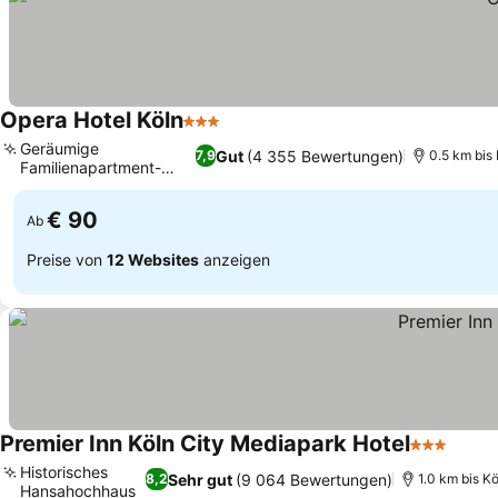
Opera Hotel Köln
3 Sterne
Preise sehen
Geräumige
Gut
(4 355 Bewertungen)
7,9
0.5 km bis
Familienapartment-
Preise sehen
Optionen
€ 90
Ab
Preise von
12 Websites
anzeigen
Premier Inn Köln City Mediapark Hotel
3 Sterne
Preis
Historisches
Sehr gut
(9 064 Bewertungen)
8,2
1.0 km bis K
Hansahochhaus