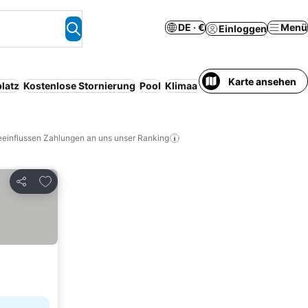
DE · €
Menü
Einloggen
Karte ansehen
latz
Kostenlose Stornierung
Pool
Klimaanlage
Serviced apartm
eeinflussen Zahlungen an uns unser Ranking
Zu Favoriten hinzufügen
Teilen