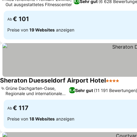
Sehr gut
(6 628 Bewertunge
8,0
Gut ausgestattetes Fitnesscenter
€ 101
Ab
Preise von
19 Websites
anzeigen
Sheraton Duesseldorf Airport Hotel
4 Sterne
Grüne Dachgarten-Oase,
Sehr gut
(11 191 Bewertungen
8,4
Regionale und internationale
Küche
€ 117
Ab
Preise von
18 Websites
anzeigen