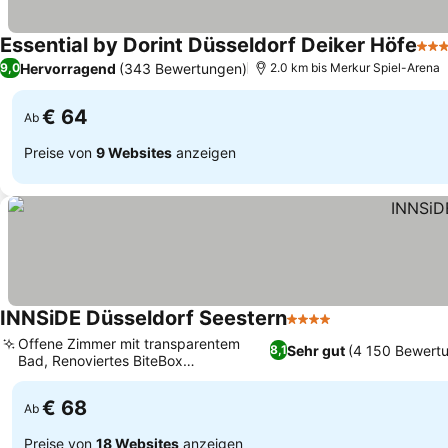
Essential by Dorint Düsseldorf Deiker Höfe
3 St
Hervorragend
(343 Bewertungen)
9,0
2.0 km bis Merkur Spiel-Arena
€ 64
Ab
Preise von
9 Websites
anzeigen
INNSiDE Düsseldorf Seestern
4 Sterne
Offene Zimmer mit transparentem
Sehr gut
(4 150 Bewert
8,1
Bad, Renoviertes BiteBox
Restaurantkonzept
€ 68
Ab
Preise von
18 Websites
anzeigen