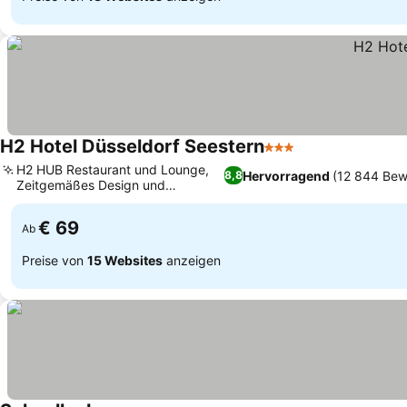
H2 Hotel Düsseldorf Seestern
3 Sterne
H2 HUB Restaurant und Lounge,
Hervorragend
(12 844 Bew
8,8
Zeitgemäßes Design und
Annehmlichkeiten
€ 69
Ab
Preise von
15 Websites
anzeigen