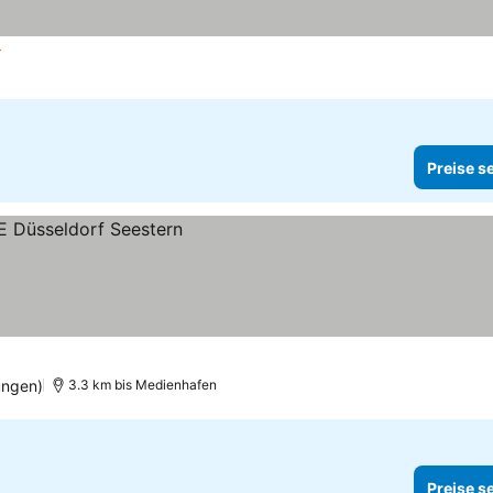
erne
Preise s
ungen)
3.3 km bis Medienhafen
Preise s