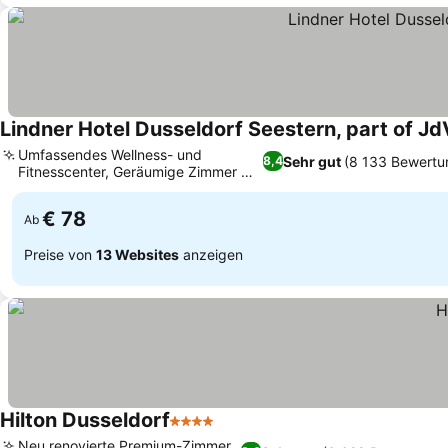
Lindner Hotel Dusseldorf Seestern, part of Jd
Umfassendes Wellness- und
Sehr gut
(8 133 Bewertu
8,4
Fitnesscenter, Geräumige Zimmer mit
Stadtblick
€ 78
Ab
Preise von
13 Websites
anzeigen
Hilton Dusseldorf
4 Sterne
Neu renovierte Premium-Zimmer,