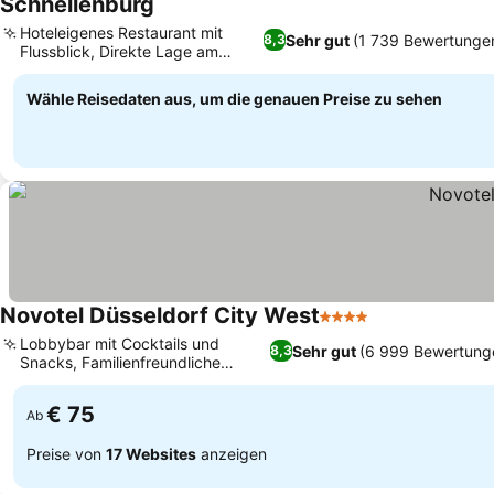
Schnellenburg
Hoteleigenes Restaurant mit
Sehr gut
(1 739 Bewertunge
8,3
Flussblick, Direkte Lage am
Flussufer
Wähle Reisedaten aus, um die genauen Preise zu sehen
Novotel Düsseldorf City West
4 Sterne
Lobbybar mit Cocktails und
Sehr gut
(6 999 Bewertung
8,3
Snacks, Familienfreundliche
Unterkünfte
€ 75
Ab
Preise von
17 Websites
anzeigen